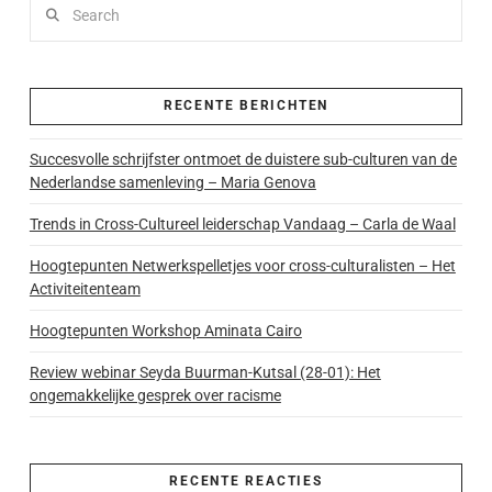
Search
RECENTE BERICHTEN
Succesvolle schrijfster ontmoet de duistere sub-culturen van de
Nederlandse samenleving – Maria Genova
Trends in Cross-Cultureel leiderschap Vandaag – Carla de Waal
Hoogtepunten Netwerkspelletjes voor cross-culturalisten – Het
Activiteitenteam
Hoogtepunten Workshop Aminata Cairo
Review webinar Seyda Buurman-Kutsal (28-01): Het
ongemakkelijke gesprek over racisme
RECENTE REACTIES