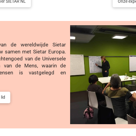
ver SIETAR NL
Onze exp
van de wereldwijde Sietar
w samen met Sietar Europa.
chtengoed van de Universele
en van de Mens, waarin de
mensen is vastgelegd en
lid