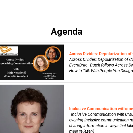
Agenda
Across Divides: Depolarization o
Across Divides: Depolarization of
EventBrite Dutch follows Across Di
How to Talk With People You Disagree
Inclusive Communication with/me
Inclusive Communication with Ursul
evening Inclusive communication me
sharing information in ways that take 
meer te lezen)