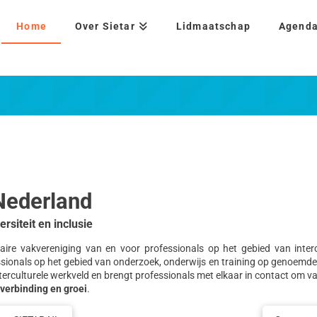
Home
Over Sietar
Lidmaatschap
Agend
Nederland
rsiteit en inclusie
inaire vakvereniging van en voor professionals op het gebied van interc
essionals op het gebied van onderzoek, onderwijs en training op genoemde t
terculturele werkveld en brengt professionals met elkaar in contact om van
, verbinding en groei
.