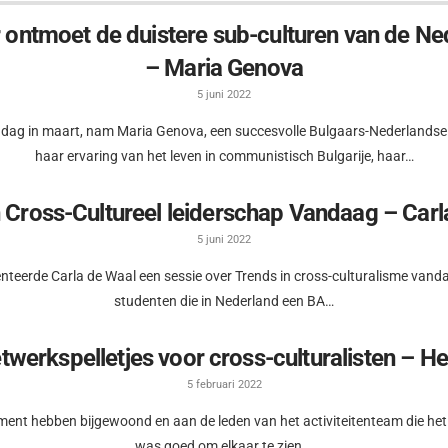
er ontmoet de duistere sub-culturen van de N
– Maria Genova
5 juni 2022
ag in maart, nam Maria Genova, een succesvolle Bulgaars-Nederlandse sc
haar ervaring van het leven in communistisch Bulgarije, haar…
n Cross-Cultureel leiderschap Vandaag – Carl
5 juni 2022
enteerde Carla de Waal een sessie over Trends in cross-culturalisme vand
studenten die in Nederland een BA…
erkspelletjes voor cross-culturalisten – He
5 februari 2022
nement hebben bijgewoond en aan de leden van het activiteitenteam die h
was goed om elkaar te zien,…