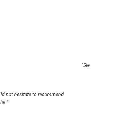
“Sietar biedt mij een platf
aa
uld not hesitate to recommend
le!
“