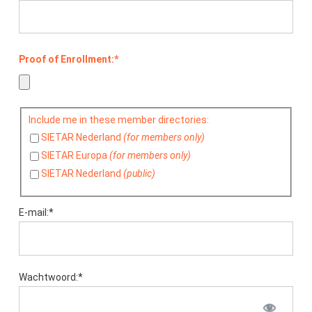
Proof of Enrollment:*
Include
Include me in these member directories:
me
SIETAR Nederland
(for members only)
in
SIETAR Europa
(for members only)
these
SIETAR Nederland
(public)
member
directories
E-mail:*
Wachtwoord:*