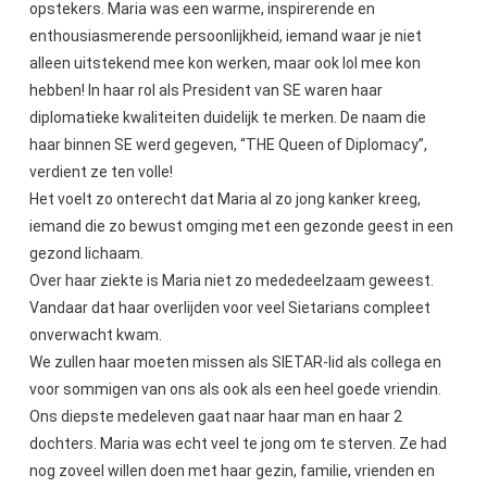
opstekers. Maria was een warme, inspirerende en
enthousiasmerende persoonlijkheid, iemand waar je niet
alleen uitstekend mee kon werken, maar ook lol mee kon
hebben! In haar rol als President van SE waren haar
diplomatieke kwaliteiten duidelijk te merken. De naam die
haar binnen SE werd gegeven, “THE Queen of Diplomacy”,
verdient ze ten volle!
Het voelt zo onterecht dat Maria al zo jong kanker kreeg,
iemand die zo bewust omging met een gezonde geest in een
gezond lichaam.
Over haar ziekte is Maria niet zo mededeelzaam geweest.
Vandaar dat haar overlijden voor veel Sietarians compleet
onverwacht kwam.
We zullen haar moeten missen als SIETAR-lid als collega en
voor sommigen van ons als ook als een heel goede vriendin.
Ons diepste medeleven gaat naar haar man en haar 2
dochters. Maria was echt veel te jong om te sterven. Ze had
nog zoveel willen doen met haar gezin, familie, vrienden en