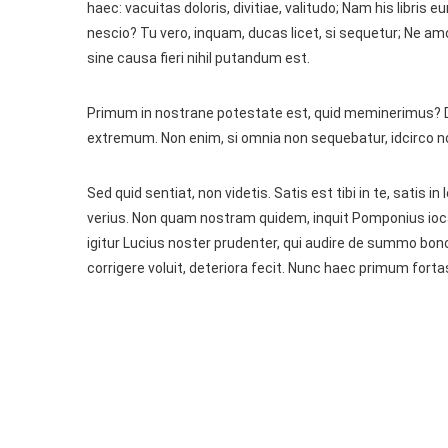
haec: vacuitas doloris, divitiae, valitudo; Nam his libri
nescio? Tu vero, inquam, ducas licet, si sequetur; Ne a
sine causa fieri nihil putandum est.
Primum in nostrane potestate est, quid meminerimus? D
extremum. Non enim, si omnia non sequebatur, idcirco non
Sed quid sentiat, non videtis. Satis est tibi in te, satis in
verius. Non quam nostram quidem, inquit Pomponius ioca
igitur Lucius noster prudenter, qui audire de summo bono
corrigere voluit, deteriora fecit. Nunc haec primum fort