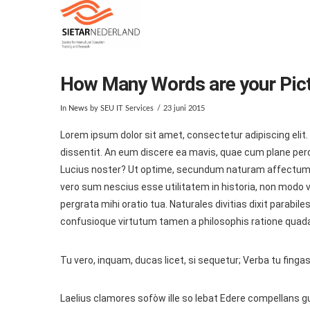
How Many Words are your Pic
In
News
by SEU IT Services
23 juni 2015
Lorem ipsum dolor sit amet, consectetur adipiscing elit
dissentit. An eum discere ea mavis, quae cum plane perdid
Lucius noster? Ut optime, secundum naturam affectum es
vero sum nescius esse utilitatem in historia, non modo
pergrata mihi oratio tua. Naturales divitias dixit parab
confusioque virtutum tamen a philosophis ratione quada
Tu vero, inquam, ducas licet, si sequetur; Verba tu finga
Laelius clamores sofòw ille so lebat Edere compellans 