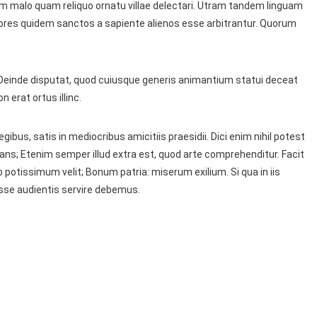
s eum malo quam reliquo ornatu villae delectari. Utram tandem linguam
mores quidem sanctos a sapiente alienos esse arbitrantur. Quorum
einde disputat, quod cuiusque generis animantium statui deceat
 erat ortus illinc.
 legibus, satis in mediocribus amicitiis praesidii. Dici enim nihil potest
ns; Etenim semper illud extra est, quod arte comprehenditur. Facit
 potissimum velit; Bonum patria: miserum exilium. Si qua in iis
asse audientis servire debemus.