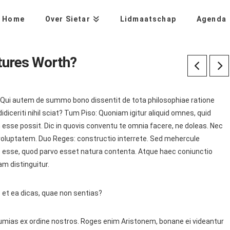
Home
Over Sietar
Lidmaatschap
Agenda
tures Worth?
. Qui autem de summo bono dissentit de tota philosophiae ratione
iceriti nihil sciat? Tum Piso: Quoniam igitur aliquid omnes, quid
se possit. Dic in quovis conventu te omnia facere, ne doleas. Nec
 voluptatem. Duo Reges: constructio interrete. Sed mehercule
iles esse, quod parvo esset natura contenta. Atque haec coniunctio
m distinguitur.
s et ea dicas, quae non sentias?
gumias ex ordine nostros. Roges enim Aristonem, bonane ei videantur