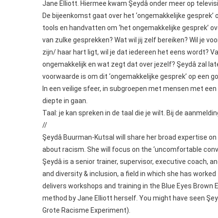
Jane Elliott. Hiermee kwam Şeydâ onder meer op televis
De bijeenkomst gaat over het ‘ongemakkelijke gesprek’ ov
tools en handvatten om ‘het ongemakkelijke gesprek’ over
van zulke gesprekken? Wat wil jij zelf bereiken? Wil je v
zijn/ haar hart ligt, wil je dat iedereen het eens wordt?
ongemakkelijk en wat zegt dat over jezelf? Şeydâ zal lat
voorwaarde is om dit ‘ongemakkelijke gesprek’ op een g
In een veilige sfeer, in subgroepen met mensen met een 
diepte in gaan.
Taal: je kan spreken in de taal die je wilt. Bij de aanmel
//
Şeydâ Buurman-Kutsal will share her broad expertise on 
about racism. She will focus on the ‘uncomfortable conv
Şeydâ is a senior trainer, supervisor, executive coach, an
and diversity & inclusion, a field in which she has worke
delivers workshops and training in the Blue Eyes Brown 
method by Jane Elliott herself. You might have seen Şey
Grote Racisme Experiment).