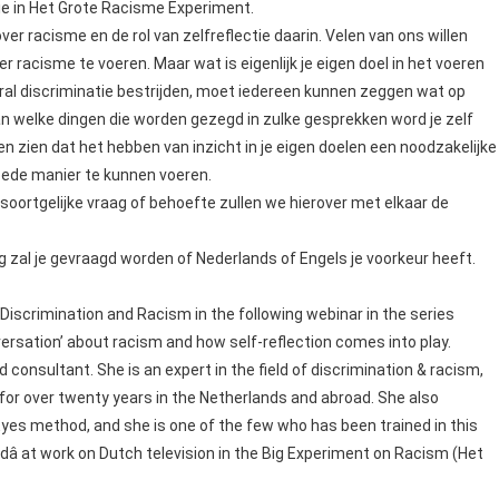
ie in Het Grote Racisme Experiment.
er racisme en de rol van zelfreflectie daarin. Velen van ons willen
 racisme te voeren. Maar wat is eigenlijk je eigen doel in het voeren
ooral discriminatie bestrijden, moet iedereen kunnen zeggen wat op
 Van welke dingen die worden gezegd in zulke gesprekken word je zelf
en zien dat het hebben van inzicht in je eigen doelen een noodzakelijke
oede manier te kunnen voeren.
soortgelijke vraag of behoefte zullen we hierover met elkaar de
ding zal je gevraagd worden of Nederlands of Engels je voorkeur heeft.
Discrimination and Racism in the following webinar in the series
ersation’ about racism and how self-reflection comes into play.
d consultant. She is an expert in the field of discrimination & racism,
d for over twenty years in the Netherlands and abroad. She also
Eyes method, and she is one of the few who has been trained in this
dâ at work on Dutch television in the Big Experiment on Racism (Het